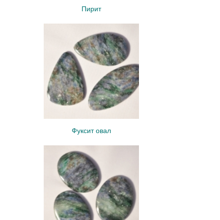
Пирит
Фуксит овал